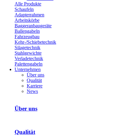
Alle Produkte
Schaufeln
Adapterrahmen
Arbeitskörbe
Bagger­anbaugeräte
Ballengabeln
Fahrzeugbau
Kehr-/­Schiebetechnik
Silagetechnik
Stahlgewichte
Verladetechnik
Palettengabeln
Unternehmen
Über uns
Qualität
Karriere
News
Über uns
Qualität