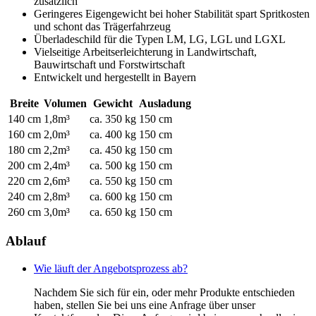
zusätzlich
Geringeres Eigengewicht bei hoher Stabilität spart Spritkosten
und schont das Trägerfahrzeug
Überladeschild für die Typen LM, LG, LGL und LGXL
Vielseitige Arbeitserleichterung in Landwirtschaft,
Bauwirtschaft und Forstwirtschaft
Entwickelt und hergestellt in Bayern
Breite
Volumen
Gewicht
Ausladung
140 cm
1,8m³
ca. 350 kg
150 cm
160 cm
2,0m³
ca. 400 kg
150 cm
180 cm
2,2m³
ca. 450 kg
150 cm
200 cm
2,4m³
ca. 500 kg
150 cm
220 cm
2,6m³
ca. 550 kg
150 cm
240 cm
2,8m³
ca. 600 kg
150 cm
260 cm
3,0m³
ca. 650 kg
150 cm
Ablauf
Wie läuft der Angebotsprozess ab?
Nachdem Sie sich für ein, oder mehr Produkte entschieden
haben, stellen Sie bei uns eine Anfrage über unser