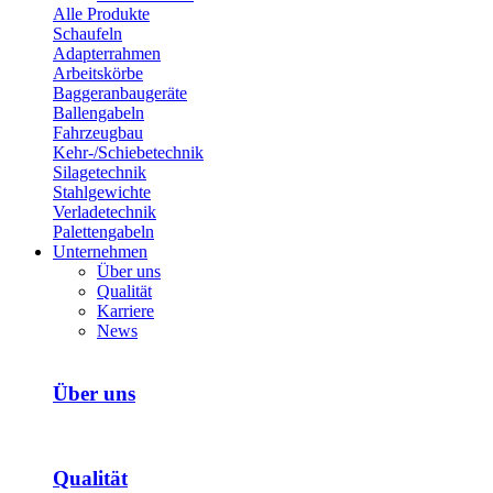
Alle Produkte
Schaufeln
Adapterrahmen
Arbeitskörbe
Bagger­anbaugeräte
Ballengabeln
Fahrzeugbau
Kehr-/­Schiebetechnik
Silagetechnik
Stahlgewichte
Verladetechnik
Palettengabeln
Unternehmen
Über uns
Qualität
Karriere
News
Über uns
Qualität