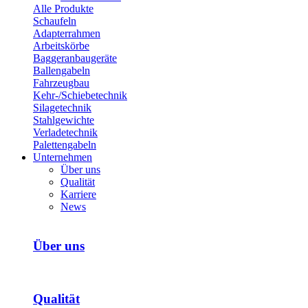
Alle Produkte
Schaufeln
Adapterrahmen
Arbeitskörbe
Bagger­anbaugeräte
Ballengabeln
Fahrzeugbau
Kehr-/­Schiebetechnik
Silagetechnik
Stahlgewichte
Verladetechnik
Palettengabeln
Unternehmen
Über uns
Qualität
Karriere
News
Über uns
Qualität