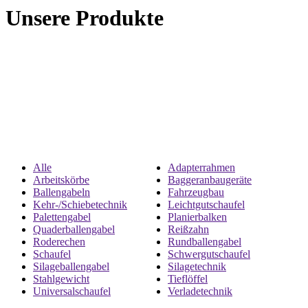
Unsere Produkte
Alle
Adapterrahmen
Arbeitskörbe
Baggeranbaugeräte
Ballengabeln
Fahrzeugbau
Kehr-/Schiebetechnik
Leichtgutschaufel
Palettengabel
Planierbalken
Quaderballengabel
Reißzahn
Roderechen
Rundballengabel
Schaufel
Schwergutschaufel
Silageballengabel
Silagetechnik
Stahlgewicht
Tieflöffel
Universalschaufel
Verladetechnik