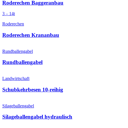
Roderechen Baggeranbau
3 – 14t
Roderechen
Roderechen Krananbau
Rundballengabel
Rundballen­gabel
Landwirtschaft
Schubkehr­besen 10-reihig
Silageballengabel
Silageballen­gabel hydraulisch