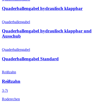
Quaderballen­gabel hydraulisch klappbar
Quaderballengabel
Quaderballen­gabel hydraulisch klappbar und
Ausschub
Quaderballengabel
Quaderballen­gabel Standard
Reißzahn
Reißzahn
3-7t
Roderechen