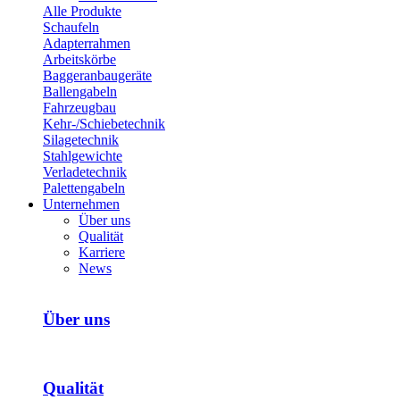
Alle Produkte
Schaufeln
Adapterrahmen
Arbeitskörbe
Bagger­anbaugeräte
Ballengabeln
Fahrzeugbau
Kehr-/­Schiebetechnik
Silagetechnik
Stahlgewichte
Verladetechnik
Palettengabeln
Unternehmen
Über uns
Qualität
Karriere
News
Über uns
Qualität