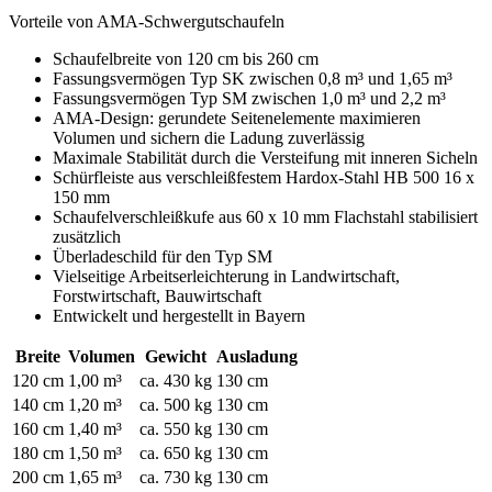
Vorteile von AMA-Schwergutschaufeln
Schaufelbreite von 120 cm bis 260 cm
Fassungsvermögen Typ SK zwischen 0,8 m³ und 1,65 m³
Fassungsvermögen Typ SM zwischen 1,0 m³ und 2,2 m³
AMA-Design: gerundete Seitenelemente maximieren
Volumen und sichern die Ladung zuverlässig
Maximale Stabilität durch die Versteifung mit inneren Sicheln
Schürfleiste aus verschleißfestem Hardox-Stahl HB 500 16 x
150 mm
Schaufelverschleißkufe aus 60 x 10 mm Flachstahl stabilisiert
zusätzlich
Überladeschild für den Typ SM
Vielseitige Arbeitserleichterung in Landwirtschaft,
Forstwirtschaft, Bauwirtschaft
Entwickelt und hergestellt in Bayern
Breite
Volumen
Gewicht
Ausladung
120 cm
1,00 m³
ca. 430 kg
130 cm
140 cm
1,20 m³
ca. 500 kg
130 cm
160 cm
1,40 m³
ca. 550 kg
130 cm
180 cm
1,50 m³
ca. 650 kg
130 cm
200 cm
1,65 m³
ca. 730 kg
130 cm